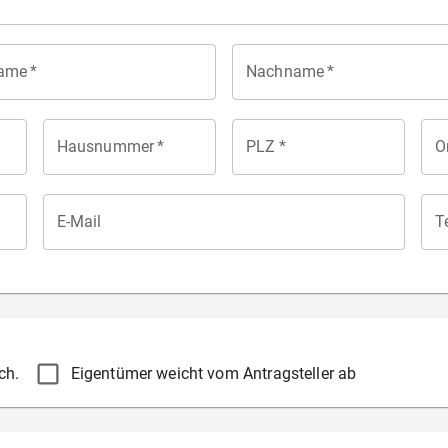
ame
*
Nachname
*
Hausnummer
*
PLZ
*
O
E-Mail
T
ch.
Eigentümer weicht vom Antragsteller ab