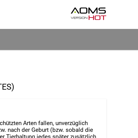
TES)
hützten Arten fallen, unverzüglich
w. nach der Geburt (bzw. sobald die
r Tierhaltung jedes später zusätzlich